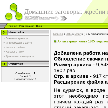
Домашние заговоры: жребии в
Главная
|
Регистрация
|
Вход
Меню сайта
Главная
»
2014
»
Март
»
3
» Антикварная кни
Главная страница
Антикварная книга 1905 года к
Информация о сайте
Каталог файлов
Добавлена работа на
Каталог статей
Домашние заговоры: ж...
Обновление скачки н
Размер архива -
9,54
Статистика
1902 раз
Онлайн всего:
1
Стр. в архиве -
917 ст
Гостей:
1
Пользователей:
0
Расширение файла а
Не дурачок, а вроде 
этот необходимо по
причем каждый раз 
старый закапывать в