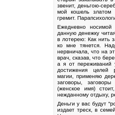
звенит, деньгою-сере
мой кошель златом 
гремит. Парапсихологи
Ежедневно носимой 
данную денежку чита
в лотерею: Как нить з
ко мне тянется. Над
нервничала, что на э
врач, сказав, что бе
а я от переживаний 
достижения целей 
магии, применяю дер
заговоры, заговоры
(женское имя) стоит
нежданному отдыху, р
Деньги у вас будут "р
издает треск, в семе