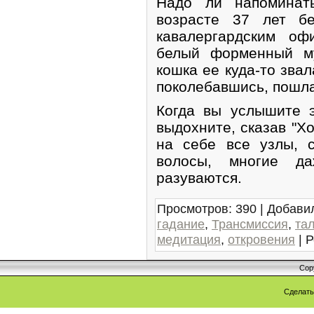
Надо ли напоминат
возрасте 37 лет бе
кавалергардским оф
белый форменный му
кошка ее куда-то звал
поколебавшись, пошла
Когда вы услышите э
выдохните, сказав "Хо
на себе все узлы, 
волосы, многие д
разуваются.
Просмотров
:
390
|
Добави
гадание
,
Трансмиссия
,
та
медитация
,
откровения
|
Р
Cop
Сделат