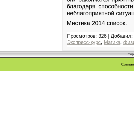
благодаря способности
неблагоприятной ситуац
Мистика 2014 список.
Просмотров
:
326
|
Добавил
:
Экспресс-курс
,
Магика
,
физ
Cop
Сделат