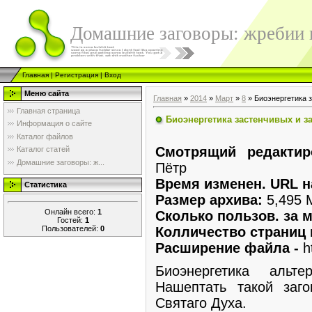
Домашние заговоры: жребии в
Главная
|
Регистрация
|
Вход
Меню сайта
Главная
»
2014
»
Март
»
8
» Биоэнергетика з
Главная страница
Биоэнергетика застенчивых и за
Информация о сайте
Каталог файлов
Смотрящий редактир
Каталог статей
Домашние заговоры: ж...
Пётр
Время изменен. URL н
Статистика
Размер архива:
5,495 
Онлайн всего:
1
Сколько пользов. за м
Гостей:
1
Пользователей:
0
Колличество страниц 
Расширение файла -
h
Биоэнергетика альте
Нашептать такой за
Святаго Духа.