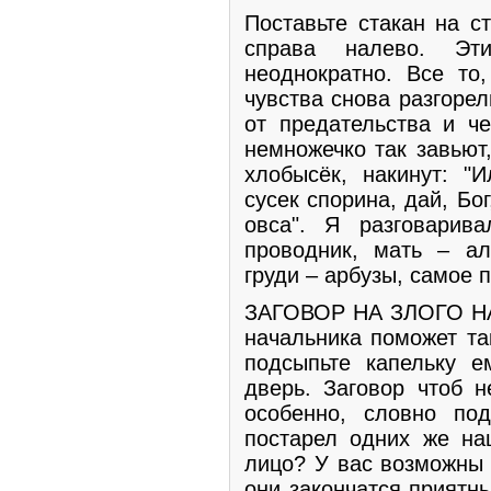
Поставьте стакан на с
справа налево. Эти
неоднократно. Все то,
чувства снова разгоре
от предательства и че
немножечко так завьют
хлобысёк, накинут: "
сусек спорина, дай, Бо
овса". Я разговарив
проводник, мать – алк
груди – арбузы, самое п
ЗАГОВОР НА ЗЛОГО НА
начальника поможет та
подсыпьте капельку 
дверь. Заговор чтоб 
особенно, словно по
постарел одних же на
лицо? У вас возможны 
они закончатся приятн