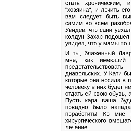
стать хроническим, 
"хозяина", и лечить ег
вам следует быть выш
самим во всем разобра
Увидев, что сани уехал
колдун Захар подошел 
увидел, что у мамы по 
И ты, блаженный Лавр
мне, как имеющий 
предстательствова
диавольских. У Кати б
которые она носила в п
человеку в них будет н
отдать ей свою обувь, 
Пусть кара ваша буд
повадно было напад
поработить! Ко мне
хирургического вмешат
лечение.