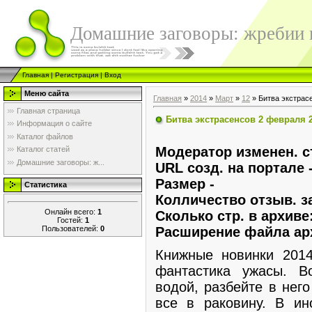
Домашние заговоры: жребии в
Главная
|
Регистрация
|
Вход
Меню сайта
Главная
»
2014
»
Март
»
12
» Битва экстрас
Главная страница
Битва экстрасенсов 2 февраля 
Информация о сайте
Каталог файлов
Модератор изменен. ст
Каталог статей
Домашние заговоры: ж...
URL созд. на портале 
Размер -
Статистика
Колличество отзыв. з
Онлайн всего:
1
Сколько стр. в архиве
Гостей:
1
Пользователей:
0
Расширение файла арх
Книжные новинки 2014
фантастика ужасы. В
водой, разбейте в нег
все в раковину. В ин