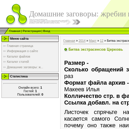
Домашние заговоры: жребии в
Главная
|
Регистрация
|
Вход
Меню сайта
Главная
»
2014
»
Март
»
12
» Битва экстрас
Главная страница
Битва экстрасенсов Церковь
Информация о сайте
Каталог файлов
Размер -
Каталог статей
Домашние заговоры: ж...
Сколько обращений з
раз
Статистика
Формат файла архив 
Онлайн всего:
1
Макеев Илья
Гостей:
1
Пользователей:
0
Колличество стр. в ф
Ссылка добавл. на ст
Листочек спрячьте 
касается самого Солн
почему оно также наи