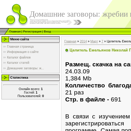
Домашние заговоры: жребии в
Главная
|
Регистрация
|
Вход
Меню сайта
Главная
»
2014
»
Март
»
7
» Целитель Емель
Главная страница
Целитель Емельянов Николай 
Информация о сайте
Каталог файлов
Размещ. скачка на са
Каталог статей
Домашние заговоры: ж...
24.03.09
1,384 Mb
Статистика
Колличество благод
Онлайн всего:
1
21 раз
Гостей:
1
Пользователей:
0
Стр. в файле -
691
В связи с изучением
зарегистрировать
программе. Самая поп