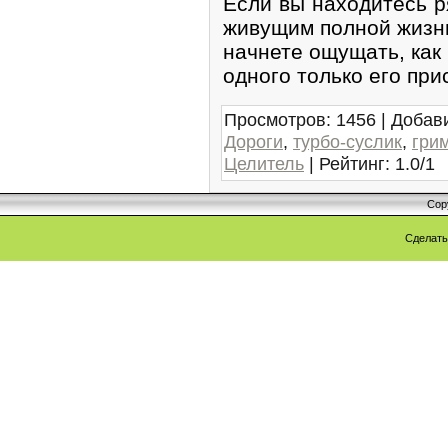
Если вы находитесь р
живущим полной жизнь
начнете ощущать, как
одного только его при
Просмотров
:
1456
|
Добав
Дороги
,
турбо-суслик
,
гри
Целитель
|
Рейтинг
:
1.0
/
1
Cop
Сделат