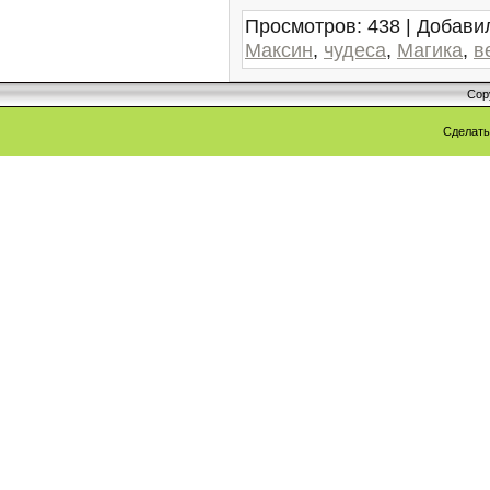
Просмотров
:
438
|
Добави
Максин
,
чудеса
,
Магика
,
в
Cop
Сделат