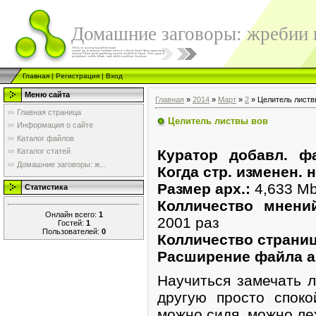
Домашние заговоры: жребии в
Главная
|
Регистрация
|
Вход
Меню сайта
Главная
»
2014
»
Март
»
2
» Целитель листв
Главная страница
Целитель листвы вов
Информация о сайте
Каталог файлов
Куратор добавл. ф
Каталог статей
Домашние заговоры: ж...
Когда стр. изменен. н
Размер арх.:
4,633 M
Статистика
Колличество мнени
Онлайн всего:
1
2001 раз
Гостей:
1
Пользователей:
0
Колличество страниц 
Расширение файла а
Научиться замечать л
другую просто споко
можно сидя, можно ле