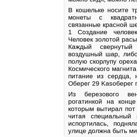
В кошельке носите т
монеты с квадратн
связанные красной ше
1 Создание человек
Человек золотой расы
Каждый свернутый
воздушный шар, либо
полую скорлупу ореха,
Космического магнита
питание из сердца, 
Оберег 29 Kasоберег 
Из березового ве
рогатинкой на конц
которым вытирал пот 
читая специальный 
испортилась, подня
улице должна быть ми