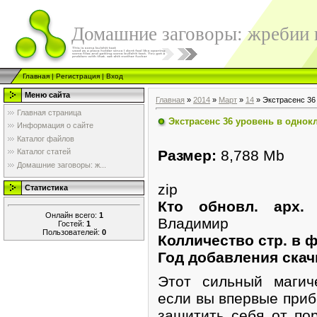
Домашние заговоры: жребии в
Главная
|
Регистрация
|
Вход
Меню сайта
Главная
»
2014
»
Март
»
14
» Экстрасенс 36
Главная страница
Экстрасенс 36 уровень в однок
Информация о сайте
Каталог файлов
Размер:
8,788 Mb
Каталог статей
Домашние заговоры: ж...
zip
Статистика
Кто обновл. арх
Онлайн всего:
1
Владимир
Гостей:
1
Пользователей:
0
Колличество стр. в 
Год добавления скач
Этот сильный магич
если вы впервые приб
защитить себя от по