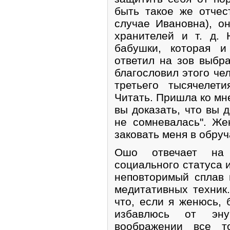
быть такое же отчес
случае Ивановна), о
хранителей и т. д.
бабушки, которая и
ответил на зов выбр
благословил этого че
третьего тысячелет
Читать. Пришла ко мне
вы доказать, что вы 
не сомневалась". Ж
заковать меня в обру
Ошо отвечает на 
социального статуса и
неповторимый сплав 
медитативных техник
что, если я женюсь, 
избавлюсь от эну
воображении все т