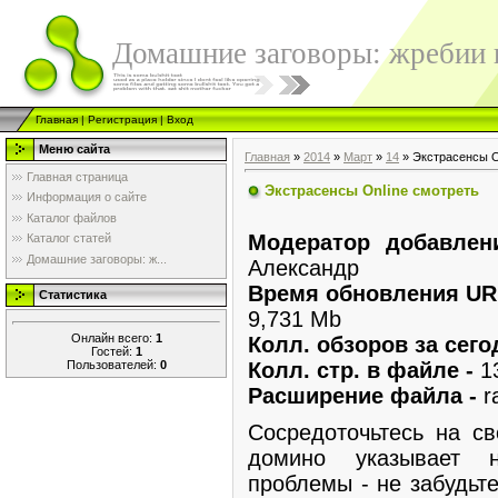
Домашние заговоры: жребии в
Главная
|
Регистрация
|
Вход
Меню сайта
Главная
»
2014
»
Март
»
14
» Экстрасенсы O
Главная страница
Экстрасенсы Online смотреть
Информация о сайте
Каталог файлов
Модератор добавлен
Каталог статей
Домашние заговоры: ж...
Александр
Время обновления URL
Статистика
9,731 Mb
Онлайн всего:
1
Колл. обзоров за сего
Гостей:
1
Пользователей:
0
Колл. стр. в файле -
1
Расширение файла -
r
Сосредоточьтесь на с
домино указывает 
проблемы - не забудьт