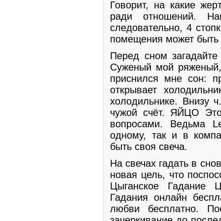
Говорит, на какие жер
ради отношений. Н
следовательно, 4 стоп
помещения может быть 
Перед сном загадайте 
Суженый мой ряженый,
приснился мне сон: п
открывает холодильни
холодильнике. Внизу ч
чужой счёт. ЯЙЦО Эт
вопросами. Ведьма L
одному, так и в комп
быть своя свеча.
На свечах гадать в сн
новая цель, что поспо
Цыганское Гадание 
Гадания онлайн беспл
любви бесплатно. По
зачеркивание до после