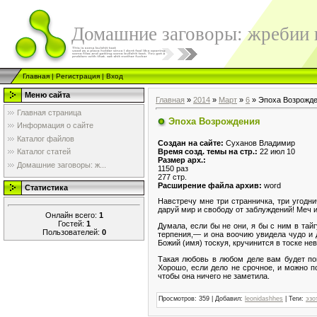
Домашние заговоры: жребии в
Главная
|
Регистрация
|
Вход
Меню сайта
Главная
»
2014
»
Март
»
6
» Эпоха Возрожд
Главная страница
Эпоха Возрождения
Информация о сайте
Каталог файлов
Создан на сайте:
Суханов Владимир
Время созд. темы на стр.:
22 июл 10
Каталог статей
Размер арх.:
Домашние заговоры: ж...
1150 раз
277 стр.
Расширение файла архив:
word
Статистика
Навстречу мне три странничка, три угодни
даруй мир и свободу от заблуждений! Меч и
Онлайн всего:
1
Гостей:
1
Думала, если бы не они, я бы с ним в тай
Пользователей:
0
терпения,— и она воочию увидела чудо и 
Божий (имя) тоскуя, кручинится в тоске не
Такая любовь в любом деле вам будет пом
Хорошо, если дело не срочное, и можно п
чтобы она ничего не заметила.
Просмотров
:
359
|
Добавил
:
leonidashhes
|
Теги
:
эзо