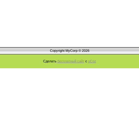
Copyright MyCorp © 2026
Сделать
бесплатный сайт
с
uCoz