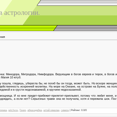
 астрологии.
ения
чка: Минодора, Митродора, Нимфодора. Верующим в богов евреев и тюрок, в богов ин
 Магия 10 ютуб.
гу пошла, глядишь, уберегла бы, не погиб бы он тогда, может быть. Но вскоре женщи
действенность искренней молитвы. На море на Океане, на острове на Буяне, на пол
ведомой и в грусти недознаваемой, в кручине недосказанной.
ощница. И ко мне придет-прибежит-прилетит-приплывет, потому что любит меня, и 
одождать, а если нет? Серьезных травм она не получила, хотя и пережила шок. Пост
терика
,
witchvox
,
Генер
,
абрахадабра
,
алтай-гималаи
,
симион
|
Рейтинг
:
0.0
/
0