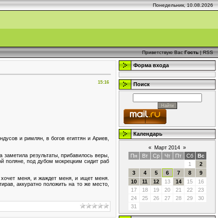
Понедельник, 10.08.2026
Приветствую Вас
Гость
|
RSS
Форма входа
15:16
Поиск
Календарь
дусов и римлян, в богов египтян и Ариев,
«
Март 2014
»
на заметила результаты, прибавилось веры,
Пн
Вт
Ср
Чт
Пт
Сб
Вс
ой поляне, под дубом мокрецким сидит раб
1
2
3
4
5
6
7
8
9
хочет меня, и жаждет меня, и ищет меня.
10
11
12
13
14
15
16
ирав, аккуратно положить на то же место,
17
18
19
20
21
22
23
24
25
26
27
28
29
30
31