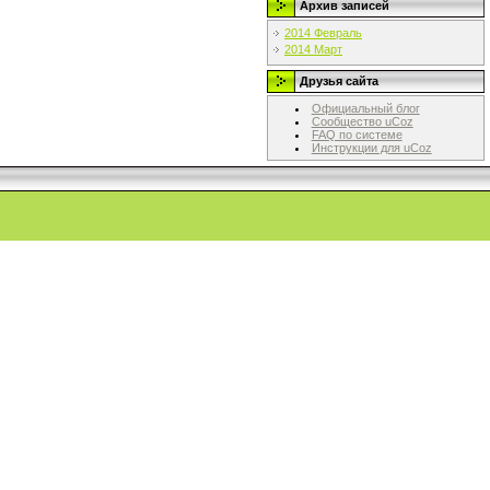
Архив записей
2014 Февраль
2014 Март
Друзья сайта
Официальный блог
Сообщество uCoz
FAQ по системе
Инструкции для uCoz