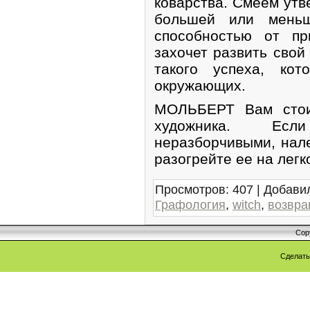
коварства. Смеем утв
большей или меньш
способностью от пр
захочет развить свой
такого успеха, ко
окружающих.
МОЛЬБЕРТ Вам стои
художника. Есл
неразборчивыми, нал
разогрейте ее на легк
Просмотров
:
407
|
Добави
Графология
,
witch
,
возвр
Cop
Сделат