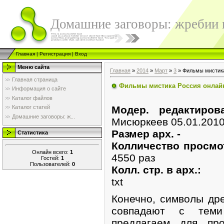
Домашние заговоры: жребии в
Главная
|
Регистрация
|
Вход
Меню сайта
Главная
»
2014
»
Март
»
3
» Фильмы мистика
Главная страница
Фильмы мистика Россия онлай
Информация о сайте
Каталог файлов
Модер. редактиро
Каталог статей
Домашние заговоры: ж...
Мисюркеев 05.01.201
Размер арх. -
Статистика
Колличество просмо
Онлайн всего:
1
4550 раз
Гостей:
1
Пользователей:
0
Колл. стр. в арх.:
txt
Конечно, символы др
совпадают с теми
предлагаем для про