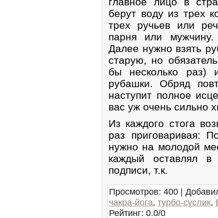
главное лицо в стр
берут воду из трех к
трех ручьев или ре
парня или мужчину.
Далее нужно взять р
старую, но обязатель
бы несколько раз) 
рубашки. Обряд пов
наступит полное исце
вас уж очень сильно хв
Из каждого стога во
раз приговаривая: П
нужно на молодой мес
каждый оставлял в
подписи, т.к.
Просмотров
:
400
|
Добави
чакра-йога
,
турбо-суслик
,
Рейтинг
:
0.0
/
0