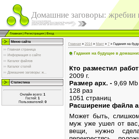
Домашние заговоры: жребии в
Главная
|
Регистрация
|
Вход
Меню сайта
Главная
»
2014
»
Март
»
7
» Гадания на буд
Главная страница
Гадания на будущее в домашни
Информация о сайте
Каталог файлов
Кто разместил рабо
Каталог статей
Домашние заговоры: ж...
2009 г.
Размер арх. -
9,69 Mb
Статистика
128 раз
Онлайн всего:
1
1051 страниц
Гостей:
1
Пользователей:
0
Расширение файла 
Может быть, слишком
муж уже ушел от вас
вещи, нужно сдел
перекрестясь, поло