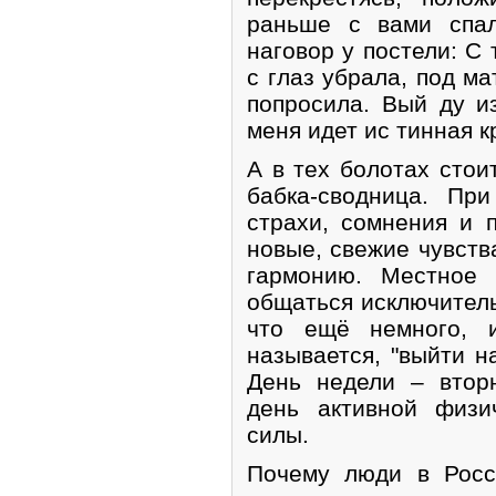
раньше с вами спал
наговор у постели: С 
с глаз убрала, под м
попросила. Вый ду и
меня идет ис тинная к
А в тех болотах стои
бабка-сводница. Пр
страхи, сомнения и 
новые, свежие чувств
гармонию. Местное 
общаться исключитель
что ещё немного, и
называется, "выйти н
День недели – втор
день активной физи
силы.
Почему люди в Росс