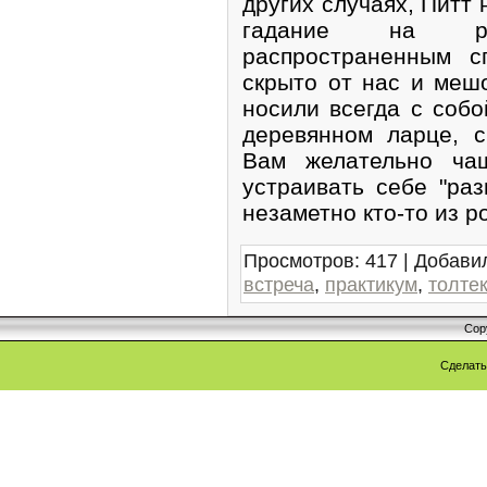
других случаях, Питт 
гадание на ру
распространенным с
скрыто от нас и меш
носили всегда с соб
деревянном ларце, с
Вам желательно чащ
устраивать себе "раз
незаметно кто-то из р
Просмотров
:
417
|
Добави
встреча
,
практикум
,
толте
Cop
Сделат