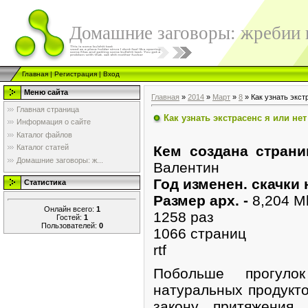
Домашние заговоры: жребии в
Главная
|
Регистрация
|
Вход
Меню сайта
Главная
»
2014
»
Март
»
8
» Как узнать экст
Главная страница
Как узнать экстрасенс я или нет
Информация о сайте
Каталог файлов
Кем создана страни
Каталог статей
Домашние заговоры: ж...
Валентин
Год изменен. скачки
Статистика
Размер арх. -
8,204 M
Онлайн всего:
1
1258 раз
Гостей:
1
Пользователей:
0
1066 страниц
rtf
Побольше прогул
натуральных продукто
закону притяжения.