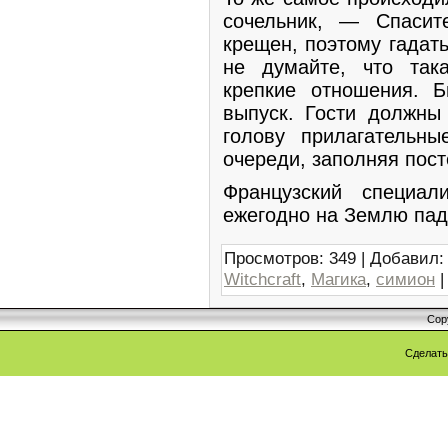
сочельник, — Спаси
крещен, поэтому гадат
не думайте, что так
крепкие отношения. Б
выпуск. Гости должн
голову прилагательн
очереди, заполняя пост
Французский специал
ежегодно на Землю пад
Просмотров
:
349
|
Добавил
:
Witchcraft
,
Магика
,
симион
Cop
Сделат