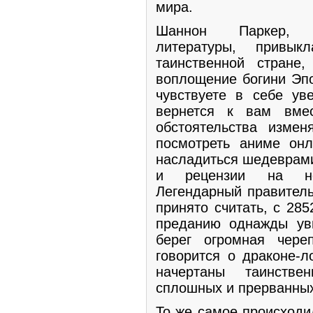
мира.
Шаннон Паркер, о
литературы, прив
таинственной стране
воплощение богини Эп
чувствуете в себе ув
вернется к вам вме
обстоятельства изме
посмотреть аниме онл
насладиться шедеврами
и рецензии на но
Легендарный правитель
принято считать, с 28
преданию однажды ув
берег огромная чере
говорится о драконе-л
начертаны таинстве
сплошных и прерванных
То же самое происходи