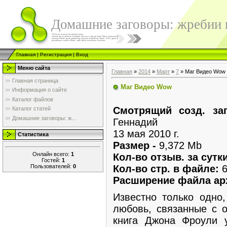
Домашние заговоры: жребии в
Главная
|
Регистрация
|
Вход
Меню сайта
Главная
»
2014
»
Март
»
7
» Маг Видео Wow
Главная страница
Маг Видео Wow
Информация о сайте
Каталог файлов
Смотрящий созд. за
Каталог статей
Домашние заговоры: ж...
Геннадий
13 мая 2010 г.
Статистика
Размер -
9,372 Mb
Онлайн всего:
1
Кол-во отзыв. за сутк
Гостей:
1
Пользователей:
0
Кол-во стр. в файле:
6
Расширение файла ар
Известно только одно,
любовь, связанные с о
книга Джона Фроули 