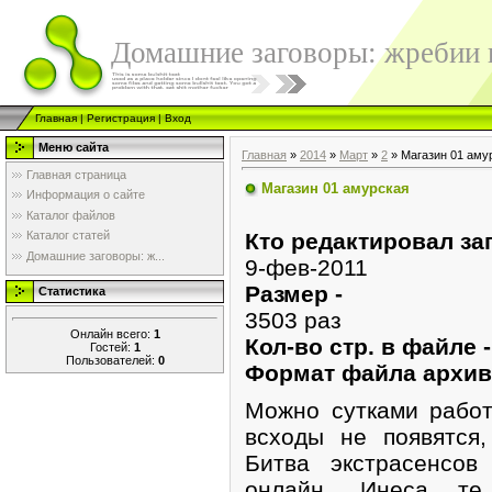
Домашние заговоры: жребии в
Главная
|
Регистрация
|
Вход
Меню сайта
Главная
»
2014
»
Март
»
2
» Магазин 01 аму
Главная страница
Магазин 01 амурская
Информация о сайте
Каталог файлов
Кто редактировал заг
Каталог статей
Домашние заговоры: ж...
9-фев-2011
Размер -
Статистика
3503 раз
Онлайн всего:
1
Кол-во стр. в файле 
Гостей:
1
Пользователей:
0
Формат файла архив
Можно сутками работ
всходы не появятся
Битва экстрасенсов
онлайн. Инеса те