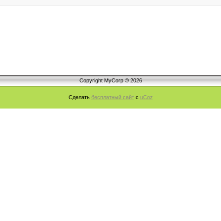
Copyright MyCorp © 2026
Сделать
бесплатный сайт
с
uCoz