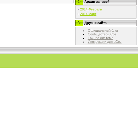
Архив записей
2014 Февраль
2014 Март
Друзья сайта
Официальный блог
Сообщество uCoz
FAQ по системе
Инструкции для uCoz