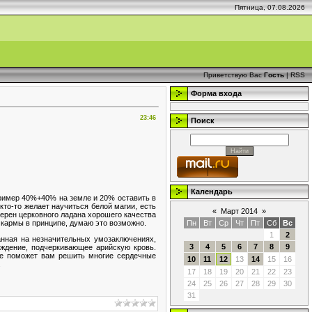
Пятница, 07.08.2026
Приветствую Вас
Гость
|
RSS
Форма входа
23:46
Поиск
Календарь
пример 40%+40% на земле и 20% оставить в
кто-то желает научиться белой магии, есть
«
Март 2014
»
зерен церковного ладана хорошего качества
Пн
Вт
Ср
Чт
Пт
Сб
Вс
 кармы в принципе, думаю это возможно.
1
2
анная на незначительных умозаключениях,
3
4
5
6
7
8
9
ждение, подчеркивающее арийскую кровь.
ие поможет вам решить многие сердечные
10
11
12
13
14
15
16
.
17
18
19
20
21
22
23
24
25
26
27
28
29
30
31