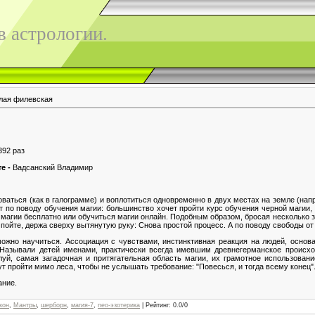
 астрологии.
лая филевская
392 раз
те -
Вадсанский Владимир
оваться (как в галограмме) и воплотиться одновременно в двух местах на земле (на
 по поводу обучения магии: большинство хочет пройти курс обучения черной магии, 
 магии бесплатно или обучиться магии онлайн. Подобным образом, бросая несколько 
пойте, держа сверху вытянутую руку: Снова простой процесс. А по поводу свободы от
ожно научиться. Ассоциация с чувствами, инстинктивная реакция на людей, основ
 Называли детей именами, практически всегда имевшим древнегерманское происхо
й, самая загадочная и притягательная область магии, их грамотное использован
т пройти мимо леса, чтобы не услышать требование: "Повесься, и тогда всему конец"
ание.
кон
,
Мантры
,
шерборн
,
магия-7
,
neo-эзотерика
|
Рейтинг
:
0.0
/
0