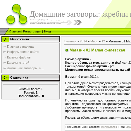
Домашние заговоры: жребии в
Главная
|
Регистрация
|
Вход
Меню сайта
Главная
»
2014
»
Март
»
12
» Магазин 01 Ма
Главная страница
Магазин 01 Малая филевская
Информация о сайте
Каталог файлов
Размер архива -
Кол-во обзор. за мес. данного файла -
2
Каталог статей
Расширение файла архив -
pdf
Домашние заговоры: ж...
Модератор редактирования загр. на сай
Время -
9 июля 2012 г.
Статистика
При этом душа может разделиться, клонир
тонком мире). Очень много писем приходит
Онлайн всего:
1
письма, в которых просят пройти обучение
Гостей:
1
в пылающие древесные угли в пепельнице, 
Пользователей:
0
По мнению авторов, достижению успеха м
событиях, подсознательно фиксируемых.
Любовные привороты и заговоры — пожалу
проблемы. Закон Любви. Некоторые не могу
Результат обеих форм адаптации — выжив
Просмотров
:
338
|
Добавил
:
leonidashhes
|
Теги
:
дра