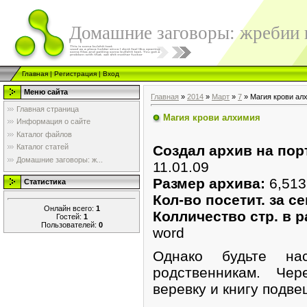
Домашние заговоры: жребии в
Главная
|
Регистрация
|
Вход
Меню сайта
Главная
»
2014
»
Март
»
7
» Магия крови ал
Главная страница
Магия крови алхимия
Информация о сайте
Каталог файлов
Создал архив на пор
Каталог статей
Домашние заговоры: ж...
11.01.09
Размер архива:
6,51
Статистика
Кол-во посетит. за се
Онлайн всего:
1
Колличество стр. в р
Гостей:
1
Пользователей:
0
word
Однако будьте на
родственникам. Чер
веревку и книгу подве