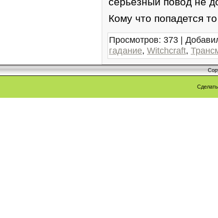
серьезный повод не д
Кому что попадется то
Просмотров
:
373
|
Добави
гадание
,
Witchcraft
,
Транс
Cop
Сделат