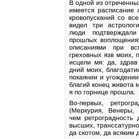
В одной из отреченных
имеется расписание 
кровопусканий со вс
видел три астролог
люди подтверждали
прошлых воплощениях
описаниями при вс
греховных язв моих, 
исцели мя: да, здра
дний моих, благодати
покаянии и угождении
благий конец живота м
я по горнице прошла.
Во-первых, ретрогр
(Меркурия, Венеры,
чем ретроградность 
высших, транссатурно
да скотом, да всяким 