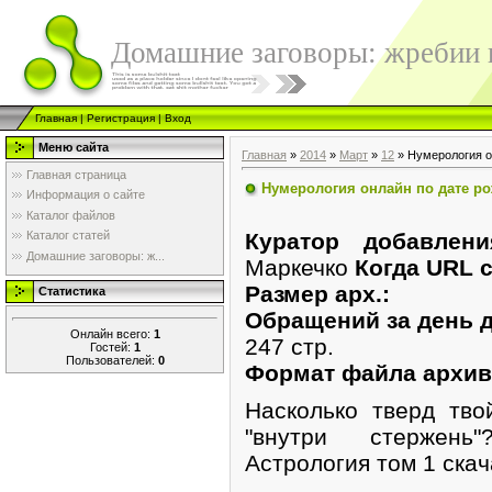
Домашние заговоры: жребии в
Главная
|
Регистрация
|
Вход
Меню сайта
Главная
»
2014
»
Март
»
12
» Нумерология о
Главная страница
Нумерология онлайн по дате р
Информация о сайте
Каталог файлов
Куратор добавлен
Каталог статей
Домашние заговоры: ж...
Маркечко
Когда URL с
Размер арх.:
Статистика
Обращений за день д
Онлайн всего:
1
247 стр.
Гостей:
1
Пользователей:
0
Формат файла архив
Насколько тверд тво
"внутри стержень
Астрология том 1 скач