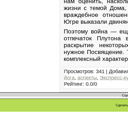
нам оценить, наско
жизни с темой Дома,
враждебное отношен
Югре выказали двинян
Поэтому война — еще
отпечаток Плутона
раскрытие некоторы
нужное Посвящение. 
комплексный характер
Просмотров
:
341
|
Добави
йога
,
аспекты
,
Экспресс-к
Рейтинг
:
0.0
/
0
Cop
Сделат