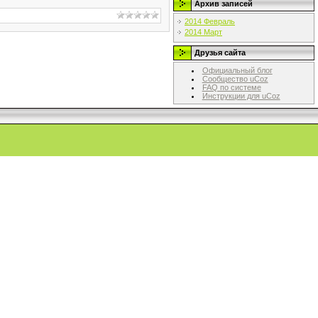
Архив записей
2014 Февраль
2014 Март
Друзья сайта
Официальный блог
Сообщество uCoz
FAQ по системе
Инструкции для uCoz