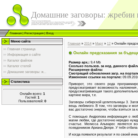
Домашние заговоры: жребии в
Главная
|
Регистрация
|
Вход
Меню сайта
Главная
»
2014
»
Март
»
12
» Онлайн предск
Главная страница
Онлайн предсказания за бъдещ
Информация о сайте
Каталог файлов
Размер арх.:
9,4 Mb
Сколько пользов. за нед. данного файл
Каталог статей
Расширение файла:
Домашние заговоры: ж...
Смотрящий обновления загр. на портал
Изменение ссылки на портале:
09.09.201
Статистика
Приворот, это своего рода программир
предусматривает возможность наложения д
предусматривающая такого дополнительног
Онлайн всего:
1
картине мира, т.е.
Гостей:
1
Пользователей:
0
Заговоры сибирской целительницы 3. Заго
вещь любимого. В том, что заговоры и мо
вас достаточно энергии, чтобы взяться за 
С помощью Андропова информация о любом
магии любви, где достаточно нередко ну
счастье. Мелисса Альварес является вс
псевдонимом Ариана Дюпре. У тебя отбила
И когда появился результат я по своей ини