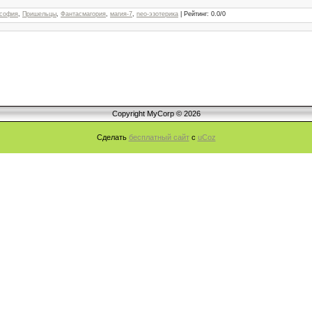
софия
,
Пришельцы
,
Фантасмагория
,
магия-7
,
neo-эзотерика
|
Рейтинг
:
0.0
/
0
Copyright MyCorp © 2026
Сделать
бесплатный сайт
с
uCoz