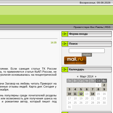
Воскресенье, 09.08.2026
Приветствую Вас
Гость
|
RSS
Форма входа
14:35
Поиск
тоянии. Если санкция статьи ТК России
Календарь
а, то применяется статья КоАП России, не
трология основывалась на геоцентрической
«
Март 2014
»
Пн
Вт
Ср
Чт
Пт
Сб
Вс
ачи Заговор на любовь читать Приворот на
1
2
енные отзывы людей. Карта дня: Сегодня у
3
4
5
6
7
8
9
екабря.
10
11
12
13
14
15
16
нь популярны среди почитателей розделы
 или возможность для получения шанса на
17
18
19
20
21
22
23
и и романтики автор, который пишет под
24
25
26
27
28
29
30
31