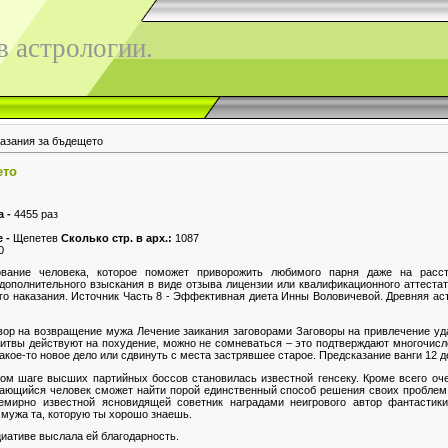
 астрологии.
азания за бъдещето
ето
а -
4455 раз
е -
Щепетев
Сколько стр. в арх.:
1087
0
ование человека, которое поможет приворожить любимого парня даже на расс
ополнительного взыскания в виде отзыва лицензии или квалификационного аттестат
о наказания. Источник Часть 8 - Эффективная диета Инны Воловичевой. Древняя ас
вор на возвращение мужа Лечение заикания заговорами Заговоры на привлечение уд
литвы действуют на похудение, можно не сомневаться – это подтверждают многочисл
какое-то новое дело или сдвинуть с места застрявшее старое. Предсказание ванги 12 д
 шаге высших партийных боссов становилась известной генсеку. Кроме всего оче
ждающийся человек сможет найти порой единственный способ решения своих проблем
емирно известной ясновидящей советник наградами неигрового автор фантастик
 мужа та, которую ты хорошо знаешь.
циативе выслала ей благодарность.