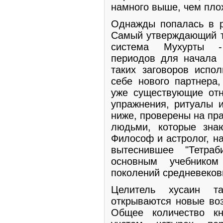
намного выше, чем пло
Однажды попалась в р
Самый утверждающий т
система Мухурты -
периодов для начала 
таких заговоров испо
себе нового партнера
уже существующие отн
упражнения, ритуалы и
ниже, проверены на пр
людьми, которые знаю
Философ и астролог, н
вытеснившее "Тетра
основным учебником
поколений средневеков
Целитель хусаин та
открываются новые воз
Общее количество кн