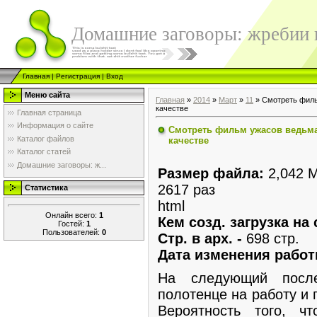
Домашние заговоры: жребии в
Главная
|
Регистрация
|
Вход
Меню сайта
Главная
»
2014
»
Март
»
11
» Смотреть филь
качестве
Главная страница
Информация о сайте
Смотреть фильм ужасов ведьма
Каталог файлов
качестве
Каталог статей
Домашние заговоры: ж...
Размер файла:
2,042 
2617 раз
Статистика
html
Онлайн всего:
1
Кем созд. загрузка на 
Гостей:
1
Пользователей:
0
Стр. в арх. -
698 стр.
Дата изменения работ
На следующий посл
полотенце на работу и 
Вероятность того, ч