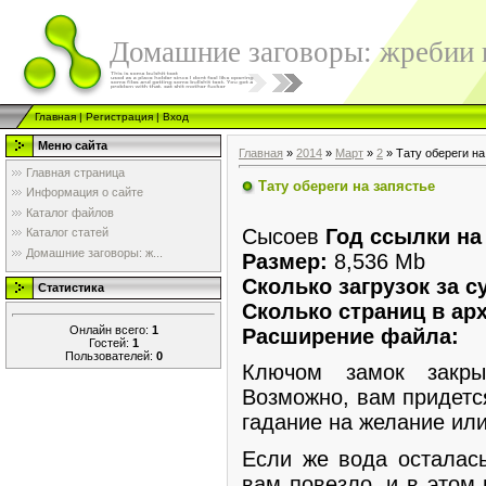
Домашние заговоры: жребии в
Главная
|
Регистрация
|
Вход
Меню сайта
Главная
»
2014
»
Март
»
2
» Тату обереги на
Главная страница
Тату обереги на запястье
Информация о сайте
Каталог файлов
Сысоев
Год ссылки на
Каталог статей
Домашние заговоры: ж...
Размер:
8,536 Mb
Сколько загрузок за с
Статистика
Сколько страниц в арх
Онлайн всего:
1
Расширение файла:
Гостей:
1
Пользователей:
0
Ключом замок закр
Возможно, вам придетс
гадание на желание или
Если же вода осталась
вам повезло, и в этом 