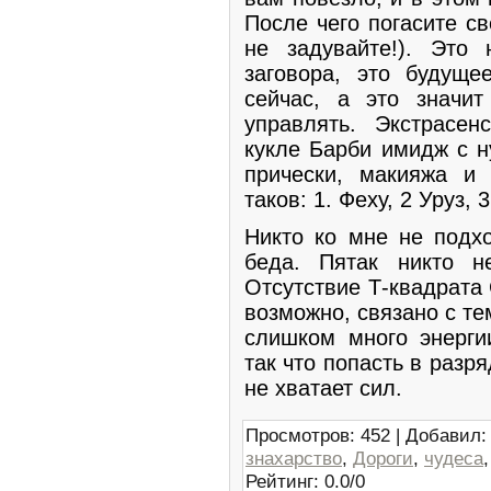
После чего погасите с
не задувайте!). Это
заговора, это будуще
сейчас, а это значи
управлять. Экстрасе
кукле Барби имидж с н
прически, макияжа и
таков: 1. Феху, 2 Уруз,
Никто ко мне не подхо
беда. Пятак никто н
Отсутствие Т-квадрата
возможно, связано с те
слишком много энерги
так что попасть в раз
не хватает сил.
Просмотров
:
452
|
Добавил
:
знахарство
,
Дороги
,
чудеса
Рейтинг
:
0.0
/
0