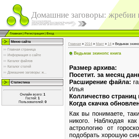
Домашние заговоры: жребии в
Главная
|
Регистрация
|
Вход
Меню сайта
Главная
»
2014
»
Март
»
14
» Ведьмак эхино
Главная страница
Ведьмак эхинопс книга
Информация о сайте
Каталог файлов
Размер архива:
Каталог статей
Домашние заговоры: ж...
Посетит. за месяц дан
Расширение файла:
ra
Статистика
Илья
Онлайн всего:
1
Колличество страниц 
Гостей:
1
Пользователей:
0
Когда скачка обновлен
Как вы понимаете, так
никого. Наблюдая как
астрологию от гороск
подобрать хорошую син