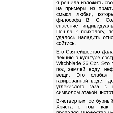
я решила изложить сво
на примеры из практ
смысл любви, котор
философа В. С. Сол
спасение индивидуаль
Пошла к психологу, п
удалось наладить от
сойтись.
Его Святейшество Дала
лекцию о культуре сост
Witchblade 36 Cbr. Это
под землей воду, не
вещи. Это слабая к
газированной воде, гд
углекислого газа с 
символом этакой чистот
В-четвертых, ее бурны
Христа о том, как о
проявляя множество чу