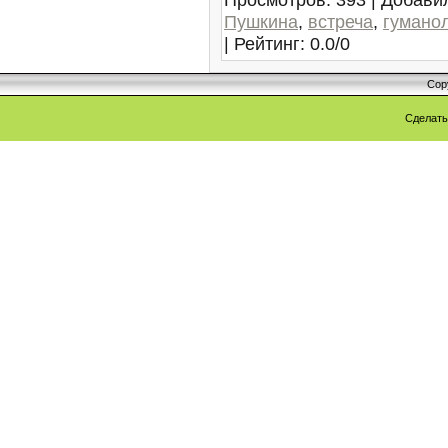
Пушкина
,
встреча
,
гумано
|
Рейтинг
:
0.0
/
0
Cop
Сделат