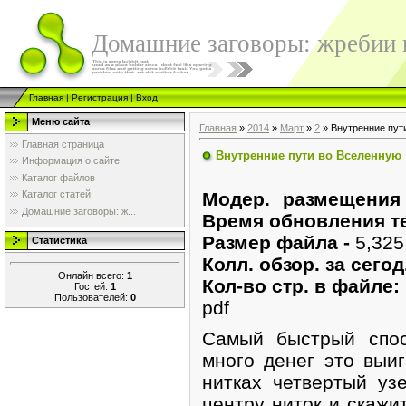
Домашние заговоры: жребии в
Главная
|
Регистрация
|
Вход
Меню сайта
Главная
»
2014
»
Март
»
2
» Внутренние пут
Главная страница
Внутренние пути во Вселенную
Информация о сайте
Каталог файлов
Модер. размещения
Каталог статей
Домашние заговоры: ж...
Время обновления т
Размер файла -
5,32
Статистика
Колл. обзор. за сего
Онлайн всего:
1
Кол-во стр. в файле:
Гостей:
1
Пользователей:
0
pdf
Самый быстрый спос
много денег это выи
нитках четвертый уз
центру ниток и скажит