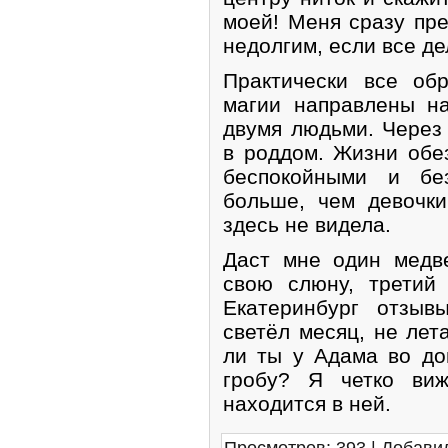
моей! Меня сразу пре
недолгим, если все де
Практически все об
магии направлены н
двумя людьми. Через
в роддом. Жизни обе
беспокойными и бе
больше, чем девочк
здесь не видела.
Даст мне один медве
свою слюну, третий
Екатеринбург отзыв
светёл месяц, не лет
ли ты у Адама во до
гробу? Я четко виж
находится в ней.
Просмотров
:
393
|
Добави