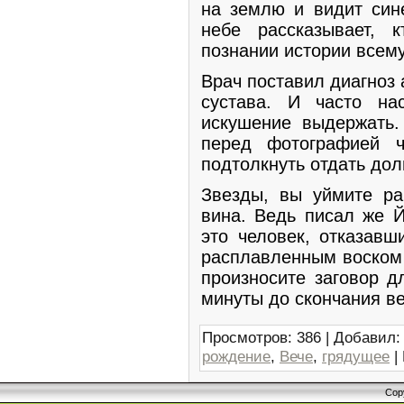
на землю и видит син
небе рассказывает, 
познании истории всем
Врач поставил диагноз
сустава. И часто на
искушение выдержать. 
перед фотографией ч
подтолкнуть отдать долг
Звезды, вы уймите ра
вина. Ведь писал же Й
это человек, отказавш
расплавленным воском 
произносите заговор дл
минуты до скончания ве
Просмотров
:
386
|
Добавил
:
рождение
,
Вече
,
грядущее
|
Cop