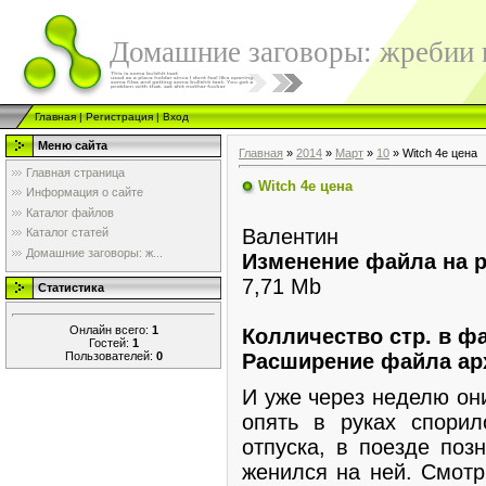
Домашние заговоры: жребии в
Главная
|
Регистрация
|
Вход
Меню сайта
Главная
»
2014
»
Март
»
10
» Witch 4e цена
Главная страница
Witch 4e цена
Информация о сайте
Каталог файлов
Валентин
Каталог статей
Домашние заговоры: ж...
Изменение файла на р
7,71 Mb
Статистика
Онлайн всего:
1
Колличество стр. в ф
Гостей:
1
Пользователей:
0
Расширение файла ар
И уже через неделю они
опять в руках спорил
отпуска, в поезде поз
женился на ней. Смотр