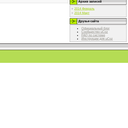
Архив записей
2014 Февраль
2014 Март
Друзья сайта
Официальный блог
Сообщество uCoz
FAQ по системе
Инструкции для uCoz