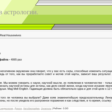
 астрологии.
 Real Housewives
9
 файла -
4065 раз
 негативном окружении она говорит, что у вас есть силы, способные изменить ситуац
ведь от того, как вы проработаете совет и мотив этой карты, зависит ваш результ
я. Мы можем говорить о науке, научной мысли, их появлении в человечестве - тольк
искать научной истины для истины, как дело своей жизни, когда научное искание яв
уши. Mag Mell English. Гадающая должна быть обязательно одна и для этой цели к 12-
, того ли человека вы выбрали? Даже взяв знаменитейшую предсказательницу Ленор
ны, но после увидела его разгромное поражение и как следствие, в то время, ссылку 
сиидиология
,
Дороги
,
Автобиография
,
Целитель
|
Рейтинг
:
0.0
/
0