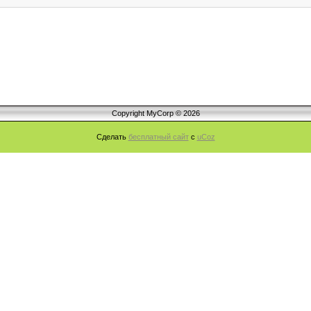
Copyright MyCorp © 2026
Сделать
бесплатный сайт
с
uCoz