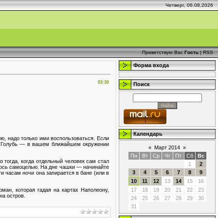
Четверг, 06.08.2026
Приветствую Вас
Гость
|
RSS
Форма входа
03:30
Поиск
Календарь
ию, надо только ими воспользоваться. Если
ат. Голубь — в вашем ближайшем окружении
«
Март 2014
»
Пн
Вт
Ср
Чт
Пт
Сб
Вс
о тогда, когда отдельный человек сам стал
1
2
илось самоцелью. На дне чашки — начинайте
3
4
5
6
7
8
9
ти часам ночи она запирается в бане (или в
10
11
12
13
14
15
16
ман, которая гадая на картах Наполеону,
17
18
19
20
21
22
23
на остров.
24
25
26
27
28
29
30
31