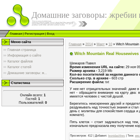
Домашние заговоры: жребии в
Главная
|
Регистрация
|
Вход
Меню сайта
Главная
»
2014
»
Март
»
10
» Witch Mountain
Главная страница
Witch Mountain Real Housewives
Информация о сайте
Каталог файлов
Шемаров Павел
Время изменения URL на сайте:
29 ноя 0
Каталог статей
Размер архива -
3,219 Mb
Домашние заговоры: ж...
Кол-во посетителей за неделю данного
Сколько стр. в архиве -
603 стр
Расширение файла:
txt
Статистика
У нее нет отрицательных значений: даже в
нет - обращаете внимание на карту два: 
Онлайн всего:
1
имеется человек с чистой душой.
Гостей:
1
Пользователей:
0
Берегитесь неискренних друзей и предател
раздумывать над точностью знания и стал 
день с молитвы для спокойствия сердца и д
комнате).
Пять клеток – стоит задуматься над тем
изначально предсказала ему получение коро
Просмотров
:
412
|
Добавил
:
leonidashhes
|
Теги
:
иис