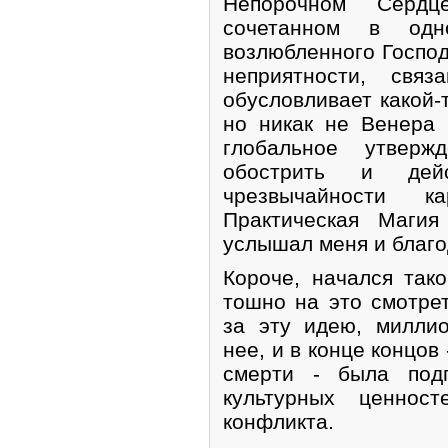
Непорочном Сердц
сочетанном в од
возлюбленного Господ
неприятности, свя
обусловливает какой-
но никак не Венера 
глобальное утвер
обострить и дейс
чрезвычайности к
Практическая Магия
услышал меня и благо
Короче, начался так
тошно на это смотре
за эту идею, милли
нее, и в конце концов
смерти - была под
культурных ценнос
конфликта.