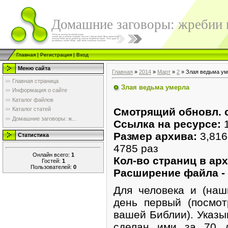
Домашние заговоры: жребии в
Главная
|
Регистрация
|
Вход
Меню сайта
Главная
»
2014
»
Март
»
2
» Злая ведьма у
Главная страница
Злая ведьма умерла
Информация о сайте
Каталог файлов
Смотрящий обновл. с
Каталог статей
Домашние заговоры: ж...
Ссылка на ресурсе:
Размер архива:
3,81
Статистика
4785 раз
Онлайн всего:
1
Кол-во страниц в арх.
Гостей:
1
Пользователей:
0
Расширение файла -
Для человека и (наш
день первый (посмо
вашей Библии). Указы
сделан ими за 70 