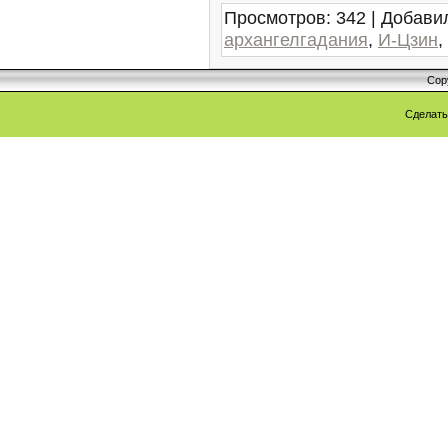
Просмотров
:
342
|
Добави
архангелгадания
,
И-Цзин
,
Cop
Сделат