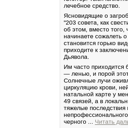
лечебное средство.
Ясновидящие о загроб
"203 совета, как свест
об этом, вместо того,
начинаете сожалеть о
становится горько виде
приходите к заключени
Дьявола.
Им часто приходится 
— ленью, и порой это
Солнечные лучи оживл
циркуляцию крови, не
натальной карте у мен
49 связей, а в локаль
тяжелые последствия 
непрофессионального
черного
...
Читать дал