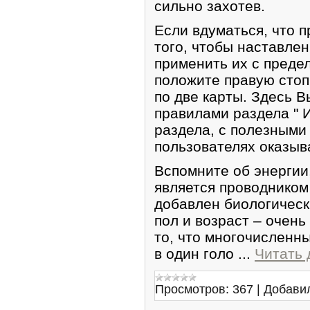
сильно захотев.
Если вдуматься, что п
того, чтобы наставле
применить их с преде
положите правую стоп
по две карты. Здесь 
правилами раздела " 
раздела, с полезными
пользователях оказы
Вспомните об энергии
является проводником 
добавлен биологическ
пол и возраст – очен
то, что многочисленны
в один голо
...
Читать 
Просмотров:
367
|
Добави