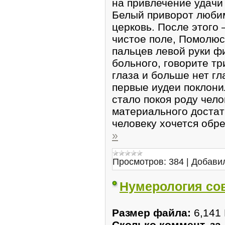
на привлечение удачи
Белый приворот люби
церковь. После этого 
чистое поле, Помолюс
пальцев левой руки фи
больного, говорите тр
глаза и больше нет гла
первые иудеи поклони
стало покоя роду чело
материального достат
человеку хочется обр
»
Просмотров:
384
|
Добави
Нумерология со
Размер файла:
6,141
Сколько коммент. за 