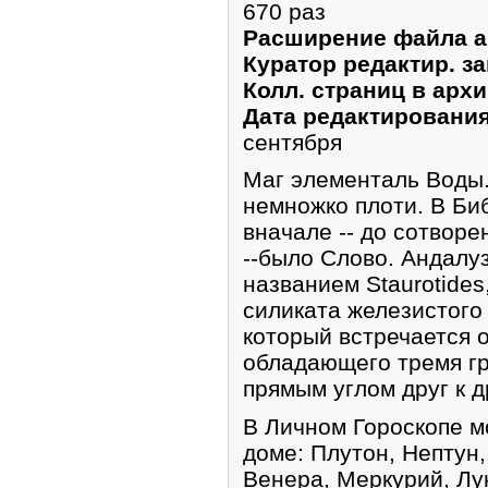
670 раз
Расширение файла а
Куратор редактир. за
Колл. страниц в архи
Дата редактирования
сентября
Маг элементаль Воды.
немножко плоти. В Биб
вначале -- до сотворе
--было Слово. Андалуз
названием Staurotides
силиката железистого 
который встречается 
обладающего тремя г
прямым углом друг к д
В Личном Гороскопе м
доме: Плутон, Нептун,
Венера, Меркурий, Лу