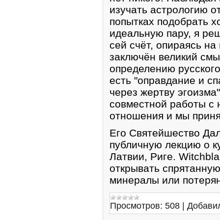
изучать астрологию от
попытках подобрать х
идеальную пару, я ре
сей счёт, опираясь на
заключён великий смы
определению русского
есть "оправдание и с
через жертву эгоизма"
совместной работы с 
отношения и мы приня
Его Святейшество Дал
публичную лекцию о к
Латвии, Риге. Witchbl
открывать спрятанную
минералы или потер
Просмотров:
508
|
Добави