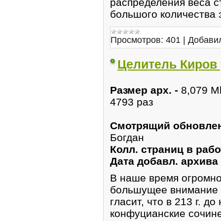
распределения веса с
большого количества 
Просмотров:
401
|
Добави
Целитель Киров 
Размер арх. -
8,079 M
4793 раз
Смотрящий обновлен
Богдан
Колл. страниц в рабо
Дата добавл. архива
В наше время огромное
большущее внимание у
глaсит, что в 213 г. до
конфуциaнские сочин