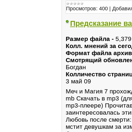
Просмотров:
400
|
Добави
Предсказание ва
Размер файла -
5,37
Колл. мнений за сего
Формат файла архи
Смотрящий обновлени
Богдан
Колличество страниц
3 май 09
Меч и Магия 7 прохож
mb Скачать в mp3 (дл
mp3-плеере) Прочитав
заинтересовалась эти
Любовь после смерти:
мстит девушкам за из