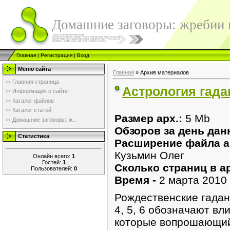
Домашние заговоры: жребии в
Главная
|
Регистрация
|
Вход
Меню сайта
Главная
»
Архив материалов
Главная страница
Астрология гада
Информация о сайте
Каталог файлов
Каталог статей
Размер арх.:
5 Mb
Домашние заговоры: ж...
Обзоров за день дан
Статистика
Расширение файла а
Кузьмин Олег
Онлайн всего:
1
Гостей:
1
Сколько страниц в ар
Пользователей:
0
Время -
2 марта 2010 
Рождественские гадан
4, 5, 6 обозначают в
которые вопрошающий